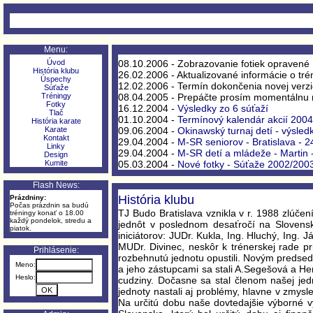
Menu:
Úvod
08.10.2006 - Zobrazovanie fotiek opravené
História klubu
26.02.2006 - Aktualizované informácie o tr
Úspechy
12.02.2006 - Termín dokončenia novej verzie
Súťaže
Tréningy
08.04.2005 - Prepáčte prosím momentálnu 
Fotky
16.12.2004 -
Výsledky zo 6 súťaží
Tlač
01.10.2004 -
Termínový kalendár akcií 200
História karate
Karate
09.06.2004 -
Okinawský turnaj detí - výsled
Kontakt
29.04.2004 -
M-SR seniorov - Bratislava - 
Linky
29.04.2004 -
M-SR detí a mládeže - Martin 
Design
Kumite
05.03.2004 -
Nové fotky - Súťaže 2002/200
Flash News:
História klubu
Prázdniny:
Počas prázdnin sa budú
TJ Budo Bratislava vznikla v r. 1988 zlúčen
tréningy konať o 18.00
každý pondelok, stredu a
jednôt v poslednom desaťročí na Slovens
piatok.
iniciátorov: JUDr. Kukla, Ing. Hluchý, Ing
MUDr. Divinec, neskôr k trénerskej rade pr
Prihlásenie:
rozbehnutú jednotu opustili. Novým predsed
Meno:
a jeho zástupcami sa stali A.Segešová a He
Heslo:
cudziny. Dočasne sa stal členom našej jed
jednoty nastali aj problémy, hlavne v zmys
Na určitú dobu naše dovtedajšie výborné vý