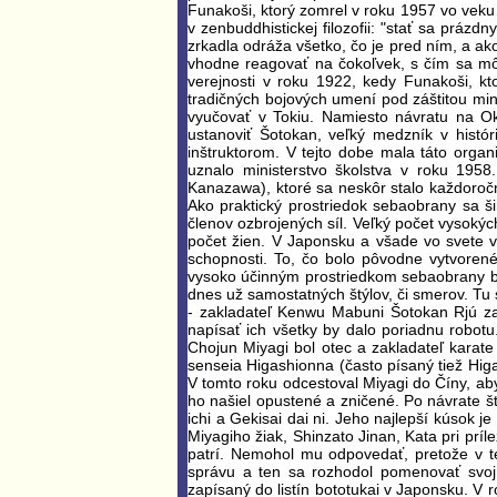
Funakoši, ktorý zomrel v roku 1957 vo veku 
v zenbuddhistickej filozofii: "stať sa práz
zrkadla odráža všetko, čo je pred ním, a ako
vhodne reagovať na čokoľvek, s čím sa môže
verejnosti v roku 1922, kedy Funakoši, k
tradičných bojových umení pod záštitou min
vyučovať v Tokiu. Namiesto návratu na O
ustanoviť Šotokan, veľký medzník v histó
inštruktorom. V tejto dobe mala táto organ
uznalo ministerstvo školstva v roku 1958
Kanazawa), ktoré sa neskôr stalo každoroč
Ako praktický prostriedok sebaobrany sa š
členov ozbrojených síl. Veľký počet vysokýc
počet žien. V Japonsku a všade vo svete v
schopnosti. To, čo bolo pôvodne vytvoren
vysoko účinným prostriedkom sebaobrany be
dnes už samostatných štýlov, či smerov. Tu 
- zakladateľ Kenwu Mabuni Šotokan Rjú zak
napísať ich všetky by dalo poriadnu robot
Chojun Miyagi bol otec a zakladateľ karate
senseia Higashionna (často písaný tiež Higa
V tomto roku odcestoval Miyagi do Číny, a
ho našiel opustené a zničené. Po návrate š
ichi a Gekisai dai ni. Jeho najlepší kúsok 
Miyagiho žiak, Shinzato Jinan, Kata pri príl
patrí. Nemohol mu odpovedať, pretože v 
správu a ten sa rozhodol pomenovať svoj 
zapísaný do listín bototukai v Japonsku. 