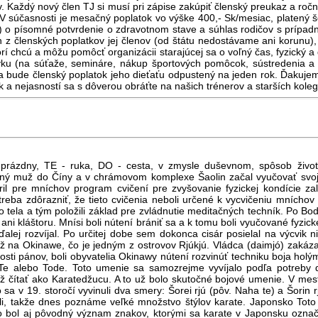
. Každý nový člen TJ si musí pri zápise zakúpiť členský preukaz a roč
. V súčasnosti je mesačný poplatok vo výške 400,- Sk/mesiac, platen
) o písomné potvrdenie o zdravotnom stave a súhlas rodičov s prípa
 z členských poplatkov jej členov (od štátu nedostávame ani korunu)
orí chcú a môžu pomôcť organizácii starajúcej sa o voľný čas, fyzický a 
ku (na súťaže, semináre, nákup športových pomôcok, sústredenia a 
ča bude členský poplatok jeho dieťaťu odpustený na jeden rok. Ďakuj
a nejasností sa s dôverou obráťte na našich trénerov a starších kolego
prázdny, TE - ruka, DO - cesta, v zmysle duševnom, spôsob živo
ný muž do Číny a v chrámovom komplexe Šaolin začal vyučovať svoje
oril pre mníchov program cvičení pre zvyšovanie fyzickej kondície z
reba zdôrazniť, že tieto cvičenia neboli určené k vycvičeniu mníchov n
ho tela a tým položili základ pre zvládnutie meditačných techník. Po Bo
i ani kláštoru. Mnísi boli nútení brániť sa a k tomu boli vyučované fyzi
lej rozvíjal. Po určitej dobe sem dokonca cisár posielal na výcvik ni
ež na Okinawe, čo je jedným z ostrovov Rjúkjú. Vládca (daimjó) zakáz
sti pánov, boli obyvatelia Okinawy nútení rozvinúť techniku boja holý
Te alebo Tode. Toto umenie sa samozrejme vyvíjalo podľa potreby ď
ež čítať ako Karatedžucu. A to už bolo skutočné bojové umenie. V mestá
o sa v 19. storočí vyvinuli dva smery: Šorei rjú (pôv. Naha te) a Šorin
ovali, takže dnes poznáme veľké množstvo štýlov karate. Japonsko T
o bol aj pôvodný význam znakov, ktorými sa karate v Japonsku označ