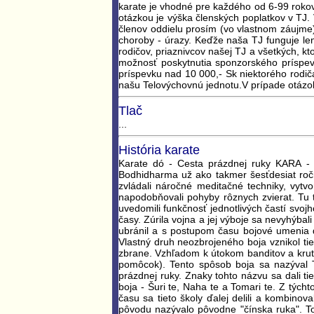
karate je vhodné pre každého od 6-99 rokov
otázkou je výška členských poplatkov v TJ
členov oddielu prosím (vo vlastnom záujme
choroby - úrazy. Keďže naša TJ funguje len
rodičov, priaznivcov našej TJ a všetkých, kt
možnosť poskytnutia sponzorského príspev
príspevku nad 10 000,- Sk niektorého rodi
našu Telovýchovnú jednotu.V prípade otázok 
Tlač
...
História karate
Karate dó - Cesta prázdnej ruky KARA - 
Bodhidharma už ako takmer šesťdesiat roč
zvládali náročné meditačné techniky, vytv
napodobňovali pohyby rôznych zvierat. Tu t
uvedomili funkčnosť jednotlivých častí svoj
časy. Zúrila vojna a jej výboje sa nevyhýbal
ubránil a s postupom času bojové umenia ďa
Vlastný druh neozbrojeného boja vznikol ti
zbrane. Vzhľadom k útokom banditov a kruto
pomôcok). Tento spôsob boja sa nazýval 
prázdnej ruky. Znaky tohto názvu sa dali ti
boja - Šuri te, Naha te a Tomari te. Z týcht
času sa tieto školy ďalej delili a kombin
pôvodu nazývalo pôvodne "čínska ruka". T