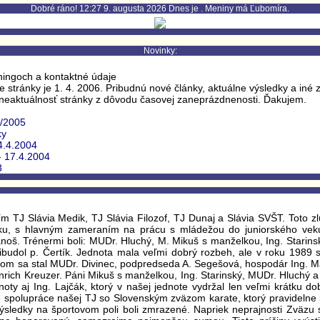
Dobré ráno! 12:27 9. augusta 2026 Dnes je . Meniny má Ľubomíra.
Novinky:
éningoch a kontaktné údaje
 stránky je 1. 4. 2006. Pribudnú nové články, aktuálne výsledky a iné 
neaktuálnosť stránky z dôvodu časovej zaneprázdnenosti. Ďakujem.
4/2005
ky
24.4.2004
- 17.4.2004
3
ím TJ Slávia Medik, TJ Slávia Filozof, TJ Dunaj a Slávia SVŠT. Toto z
ku, s hlavným zameraním na prácu s mládežou do juniorského veku.
. Jánoš. Trénermi boli: MUDr. Hluchý, M. Mikuš s manželkou, Ing. Stari
ibudol p. Čertík. Jednota mala veľmi dobrý rozbeh, ale v roku 1989 s
om sa stal MUDr. Divinec, podpredseda A. Segešová, hospodár Ing. Ma
nrich Kreuzer. Páni Mikuš s manželkou, Ing. Starinský, MUDr. Hluchý a 
noty aj Ing. Lajčák, ktorý v našej jednote vydržal len veľmi krátku
le spolupráce našej TJ so Slovenským zväzom karate, ktorý pravidelne 
sledky na športovom poli boli zmrazené. Napriek neprajnosti Zväzu sm