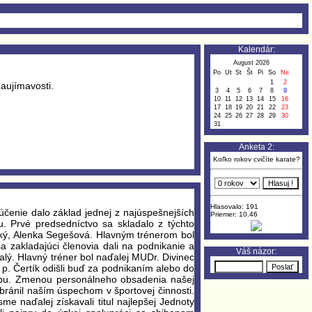
Kalendár:
August 2026
Po
Ut
St
Št
Pi
So
Ne
1
2
zaujímavosti.
3
4
5
6
7
8
9
10
11
12
13
14
15
16
17
18
19
20
21
22
23
24
25
26
27
28
29
30
31
Anketa 2:
Koľko rokov cvičíte karate?
Hlasovalo: 191
lúčenie dalo základ jednej z najúspešnejších
Priemer: 10.46
 Prvé predsedníctvo sa skladalo z týchto
nský, Alenka Segešová. Hlavným trénerom bol
a zakladajúci členovia dali na podnikanie a
Váš názor:
lý. Hlavný tréner bol naďalej MUDr. Divinec
p. Čertík odišli buď za podnikaním alebo do
 dobu. Zmenou personálneho obsadenia našej
bránil naším úspechom v športovej činnosti.
e naďalej získavali titul najlepšej Jednoty