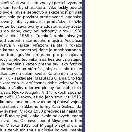
oši však zvolil tieto znaky i pre ich význam
iedkom tvorby charakteru. "Ako lesklý povrch
o svojej mysle sebectvo a skazenosť pri úsilí
rate bolo po prvýkrát predstavené japonskej
pozvaný, aby vyučoval a predvádzal ukážky
v, že bol zavaľovaný žiadosťami, aby zostal
nu do doby, kedy bol schopný v roku 1936
orená v roku 1955 s Funakošim ako hlavným
i pod vedením starnúceho majstra. Asociáciu
ovstvá v karate (víťazom sa stal Hirokazu
ha karate v modernej dobe je mnohostranná.
ťou tréningového programu pre policajtov a
ovy a jeho technikám sa tiež učí vzrastajúci
uje mentálnu kázeň presne tak, ako fyzické
rávajúce sa stáročia, aby sa stalo nielen
adšencov na celom svete. Karate dó má veľa
kai Rjú - zakladateľ Masutacu Ojama Šitó Rjú
v karatedó je v súčasnej dobe veľmi veľa a
state všetky úderové plochy ľudského tela.
majstra Ryuko Aragaki. V 14. rokoch spoznal
cvičil 15 rokov, až do jeho smrti v r. 1916.
o povstanie boxerov alebo aj ópiová vojna)
to stanovil základné formy Kata Gekisai dai
tný systém. V roku 1930 predvádzal najstarší
ster Budo spýtal, k akej škole bojových umení
 vrátil na Okinawu, podal Miyagimu o tom
. V roku 1933 bol Miyagiho štýl oficiálne
uduje zen-budhizmus a čínske bojové umenie