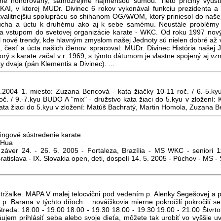
nčne honorovaný, samozrejme najmenšou sumou. Tieto príčiny vyústi
I, v ktorej MUDr. Divinec 6 rokov vykonával funkciu prezidenta a
kvalitnejšiu spoluprácu so shihanom OGAWOM, ktorý priniesol do naše
 ducha a úctu k druhému ako aj k sebe samému. Neustále problémy 
 a vstupom do svetovej organizácie karate - WKC. Od roku 1997 no
 nové trendy, kde hlavným zmyslom našej Jednoty sú nielen dobré a
, česť a úcta našich členov. spracoval: MUDr. Divinec História našej
ý s karate začal v r. 1969, s týmto dátumom je vlastne spojený aj vzni
ky dvaja (pán Klementis a Divinec). ...
.2004 1. miesto: Zuzana Bencová - kata žiačky 10-11 roč. / 6.-5.kyu 
roč. / 9.-7.kyu BUDO A "mix" - družstvo kata žiaci do 5.kyu v zložen
ata žiaci do 5.kyu v zložení: Matúš Bachratý, Martin Homola, Zuzana B
éningové sústredenie karate
 Hua
 záver 24. - 26. 6. 2005 - Fortaleza, Brazília - MS WKC - seniori 11
tislava - IX. Slovakia open, deti, dospelí 14. 5. 2005 - Púchov - MS -
ržalke. MAPA V malej telocvični pod vedením p. Alenky Segešovej a p.
 p. Barana v týchto dňoch: nováčikovia mierne pokročilí pokročilí se
eda: 18.00 - 19.00 18.00 - 19.30 18.00 - 19.30 19.00 - 21.00 Štvr
ujem prihlásiť seba alebo svoje dieťa, môžete tak urobiť vo vyššie u