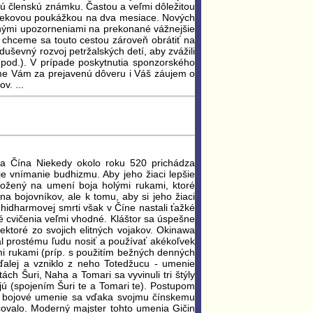
nú členskú známku. Častou a veľmi dôležitou
ý šekovou poukážkou na dva mesiace. Nových
dnými upozorneniami na prekonané vážnejšie
, chceme sa touto cestou zároveň obrátiť na
duševný rozvoj petržalských detí, aby zvážili
pod.). V prípade poskytnutia sponzorského
eme Vám za prejavenú dôveru i Váš záujem o
v. ...
ta Čína Niekedy okolo roku 520 prichádza
 vnímanie budhizmu. Aby jeho žiaci lepšie
aložený na umení boja holými rukami, ktoré
a bojovníkov, ale k tomu, aby si jeho žiaci
dhidharmovej smrti však v Číne nastali ťažké
cké cvičenia veľmi vhodné. Kláštor sa úspešne
ektoré zo svojich elitných vojakov. Okinawa
al prostému ľudu nosiť a používať akékoľvek
mi rukami (príp. s použitím bežných denných
alej a vzniklo z neho Totedžucu - umenie
ch Šuri, Naha a Tomari sa vyvinuli tri štýly
 rjú (spojením Šuri te a Tomari te). Postupom
oto bojové umenie sa vďaka svojmu čínskemu
ovalo. Moderný majster tohto umenia Gičin