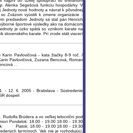
li najprv do úzkej spolupráci so shihanom
 p. Alenka Segešová funkciu hospodárky. V
j Jednoty nové hodnoty a návrat k pôvodnej
so Zväzom vyústili k zmene organizácie -
vým predsedom Jednoty sa stal pán Henrich
ž výborné športové výsledky ako na domácom
 Jednoty je úzko spätá so vznikom karate na
k slovenského karate. Pri zrode stáli viacerí
Karin Pavlovičová - kata žiačky 8-9 roč. /
í: Karin Pavlovičová, Zuzana Bencová, Roman
encová ...
. - 12. 6. 2005 - Bratislava - Sústredenie
 SR dospelí
 Rudolfa Brúdera a vo veľkej telocvični pod
niori Pondelok: 18.00 - 19.00 18.00 - 19.30
tok: Piatok: 18.00 - 19.00 18.00 - 19.30
vedených termínoch. Vek nie je rozhodujúci,