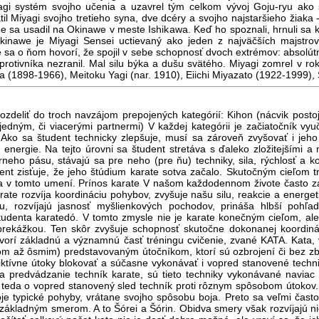
agi systém svojho učenia a uzavrel tým celkom vývoj Goju-ryu ako 
til Miyagi svojho tretieho syna, dve dcéry a svojho najstaršieho žiaka 
ne sa usadil na Okinawe v meste Ishikawa. Keď ho spoznali, hrnuli sa 
Okinawe je Miyagi Sensei uctievaný ako jeden z najväčších majstro
 sa o ňom hovorí, že spojil v sebe schopnosť dvoch extrémov: absolútn
rotivníka nezranil. Mal silu býka a dušu svätého. Miyagi zomrel v 
(1898-1966), Meitoku Yagi (nar. 1910), Eiichi Miyazato (1922-1999), S
ozdeliť do troch navzájom prepojených kategórií: Kihon (nácvik postoj
 jedným, či viacerými partnermi) V každej kategórii je začiatočník vyu
o sa študent technicky zlepšuje, musí sa zároveň zvyšovať i jeho (j
nergie. Na tejto úrovni sa študent stretáva s ďaleko zložitejšími a
ierneho pásu, stávajú sa pre neho (pre ňu) techniky, sila, rýchlosť a
dent zisťuje, že jeho štúdium karate sotva začalo. Skutočným cieľom t
a v tomto umení. Prínos karate V našom každodennom živote často z
arate rozvíja koordináciu pohybov, zvyšuje našu silu, reakcie a energet
u, rozvíjajú jasnosť myšlienkových pochodov, prináša hlbší pohľ
denta karatedó. V tomto zmysle nie je karate konečným cieľom, ale
e prekážkou. Ten skôr zvyšuje schopnosť skutočne dokonanej koordiná
vorí základnú a významnú časť tréningu cvičenie, zvané KATA. Kata,
trom až ôsmim) predstavovaným útočníkom, ktorí sú ozbrojení či bez 
 fiktívne útoky blokovať a súčasne vykonávať i vopred stanovené techn
 predvádzanie techník karate, sú tieto techniky vykonávané naviac
 teda o vopred stanovený sled techník proti rôznym spôsobom útokov.
je typické pohyby, vrátane svojho spôsobu boja. Preto sa veľmi často
ákladným smerom. A to Šórei a Šórin. Obidva smery však rozvíjajú nie