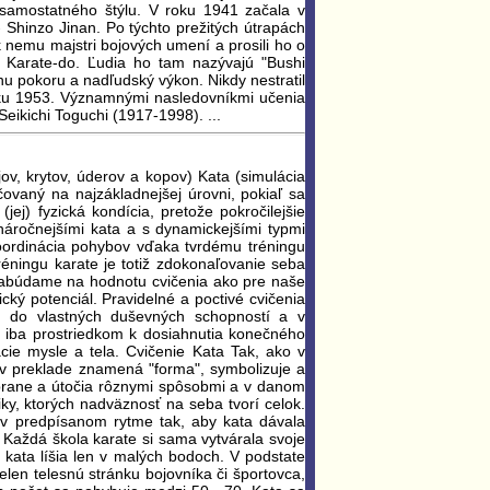
samostatného štýlu. V roku 1941 začala v
- Shinzo Jinan. Po týchto prežitých útrapách
k nemu majstri bojových umení a prosili ho o
v Karate-do. Ľudia ho tam nazývajú "Bushi
u pokoru a nadľudský výkon. Nikdy nestratil
roku 1953. Významnými nasledovníkmi učenia
eikichi Toguchi (1917-1998). ...
ov, krytov, úderov a kopov) Kata (simulácia
čovaný na najzákladnejšej úrovni, pokiaľ sa
ej) fyzická kondícia, pretože pokročilejšie
 náročnejšími kata a s dynamickejšími typmi
 koordinácia pohybov vďaka tvrdému tréningu
réningu karate je totiž zdokonaľovanie seba
abúdame na hodnotu cvičenia ako pre naše
ický potenciál. Pravidelné a poctivé cvičenia
ad do vlastných duševných schopností a v
 iba prostriedkom k dosiahnutia konečného
cie mysle a tela. Cvičenie Kata Tak, ako v
 v preklade znamená "forma", symbolizuje a
zbrane a útočia rôznymi spôsobmi a v danom
iky, ktorých nadväznosť na seba tvorí celok.
 v predpísanom rytme tak, aby kata dávala
 Každá škola karate si sama vytvárala svoje
 kata líšia len v malých bodoch. V podstate
len telesnú stránku bojovníka či športovca,