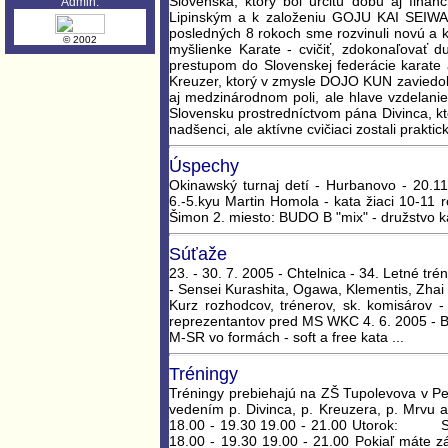
Slovenska, ktorý bol určitú dobu aj fina
Admin:
Lipinským a k založeniu GOJU KAI SEIWAKA
posledných 8 rokoch sme rozvinuli novú a 
© 2002
myšlienke Karate - cvičiť, zdokonaľovať
prestupom do Slovenskej federácie karate
Kreuzer, ktorý v zmysle DOJO KUN zaviedol
aj medzinárodnom poli, ale hlave vzdelanie
Slovensku prostredníctvom pána Divinca, ktor
nadšenci, ale aktívne cvičiaci zostali praktic
Úspechy
Okinawský turnaj detí - Hurbanovo - 20.11
6.-5.kyu Martin Homola - kata žiaci 10-11 
Šimon 2. miesto: BUDO B "mix" - družstvo k
Súťaže
23. - 30. 7. 2005 - Chtelnica - 34. Letné tr
- Sensei Kurashita, Ogawa, Klementis, Zhai
Kurz rozhodcov, trénerov, sk. komisárov -
reprezentantov pred MS WKC 4. 6. 2005 - Bra
M-SR vo formách - soft a free kata ...
Tréningy
Tréningy prebiehajú na ZŠ Tupolevova v Pet
vedením p. Divinca, p. Kreuzera, p. Mrvu a
18.00 - 19.30 19.00 - 21.00 Utorok: Str
18.00 - 19.30 19.00 - 21.00 Pokiaľ máte zá