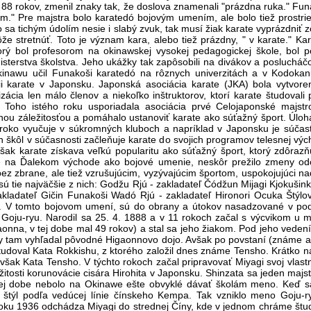
88 rokov, zmenil znaky tak, že doslova znamenali "prázdna ruka." Funak
dnym." Pre majstra bolo karatedó bojovým umením, ale bolo tiež prostr
 sa tichým údolím nesie i slabý zvuk, tak musí žiak karate vyprázdniť z
 stretnúť. Toto je význam kara, alebo tiež prázdny, " v karate." Ka
torý bol profesorom na okinawskej vysokej pedagogickej škole, bol 
isterstva školstva. Jeho ukážky tak zapôsobili na divákov a poslucháčo
kinawu učil Funakoši karatedó na rôznych univerzitách a v Kodoka
rii karate v Japonsku. Japonská asociácia karate (JKA) bola vytv
izácia len málo členov a niekoľko inštruktorov, ktorí karate študoval
. Toho istého roku usporiadala asociácia prvé Celojaponské majstr
nou záležitosťou a pomáhalo ustanoviť karate ako súťažný šport. Úlo
iroko vyučuje v súkromných kluboch a napríklad v Japonsku je súčas
h škôl v súčasnosti začleňuje karate do svojich programov telesnej vých
šak karate získava veľkú popularitu ako súťažný šport, ktorý zdôrazň
é na Ďalekom východe ako bojové umenie, neskôr prežilo zmeny odoh
z zbrane, ale tiež vzrušujúcim, vyzývajúcim športom, uspokojujúci n
sú tie najväčšie z nich: Godžu Rjú - zakladateľ Čódžun Mijagi Kjokušin
ladateľ Gičin Funakoši Wadó Rjú - zakladateľ Hironori Ocuka Štýlo
u. V tomto bojovom umení, sú do obrany a útokov nasadzované v pod
 Goju-ryu. Narodil sa 25. 4. 1888 a v 11 rokoch začal s výcvikom u 
onna, v tej dobe mal 49 rokov) a stal sa jeho žiakom. Pod jeho vedením 
by tam vyhľadal pôvodné Higaonnovo dojo. Avšak po povstaní (známe ak
tudoval Kata Rokkishu, z ktorého založil dnes známe Tensho. Krátko na
je však Kata Tensho. V týchto rokoch začal pripravovať Miyagi svoj vlas
ežitosti korunovácie cisára Hirohita v Japonsku. Shinzata sa jeden maj
tej dobe nebolo na Okinawe ešte obvyklé dávať školám meno. Keď sa
štýl podľa vedúcej línie čínskeho Kempa. Tak vzniklo meno Goju-ryu
V roku 1936 odchádza Miyagi do strednej Číny, kde v jednom chráme št