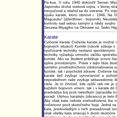
Pa-kua. V roku 1940 dokončil Sensei Miy
Japonsku druhá svetová vojna, v ktorej stra
nevyučoval a stiahol sa do ústrania. Po voj
výuku karate, ktorú obnovil r. 1946. Na 
Magusuku" (džentlmen - bojovník). Neustále
kontrolu nad sebou samým a nikdy svojho p
Senzeia Miyagiho na Okinawe sú: Seiko Higa 
Karate
Cvičenie karate Cvičenie karate je možné r
bojových situácií) Kumite (nácvik súboja s
vyučované techniky nestanú spontánnymi. Ak
techniky vyžadujú omnoho väčšiu spotrebu e
kumite. Ako sa študent približuje úrovni č
úplne prirodzenými. Práve v tejto fáze štu
samého prostredníctvom zdokonaľovania s
fyzické, tak i psychické zdravie. Cvičenie k
karate tiež zvyšujú vyrovnanosť a pohod
neposlednom rade zvyšuje sebavedomie štu
cieľa. Je to činnosť, kde vyšší vek nie j
každom bojovom umení, tak i v karate dó t
predvádza boj proti niekoľkým (spravidla 
poradí. Úlohou karatistu (obrancu) je tieto
Aby však kata nebola znehodnotená iba na
cvičencovi pocit skutočného boja. Jedná sa
kata, predovšetkým v nich presadzovali svo
však všetky kata smerujú k dvom skutočne z