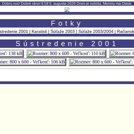
Dobrú noc! Dobré ráno! 6:58 8. augusta 2026 Dnes je sobota. Meniny má Oskár.
Fotky
stredenie 2001
|
Karatisti
|
Súťaže 2003
|
Súťaže 2003/2004
|
Račiansk
Sústredenie 2001