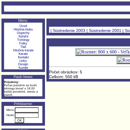
Menu:
Úvod
História klubu
|
Sústredenie 2003
|
Sústredenie 2001
|
Sú
Úspechy
Súťaže
Tréningy
Fotky
Tlač
História karate
Karate
Kontakt
Linky
Design
Kumite
Počet obrázkov: 5
Celkom: 550 kB
Flash News:
Prázdniny:
Počas prázdnin sa budú
tréningy konať o 18.00
každý pondelok, stredu a
piatok.
Prihlásenie:
Meno:
Heslo: