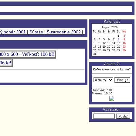
Kalendár:
August 2026
ý pohár 2001
|
Súťaže
|
Sústredenie 2002
|
Po
Ut
St
Št
Pi
So
Ne
1
2
3
4
5
6
7
8
9
10
11
12
13
14
15
16
17
18
19
20
21
22
23
24
25
26
27
28
29
30
31
Anketa 2:
Koľko rokov cvičíte karate?
Hlasovalo: 191
Priemer: 10.46
Váš názor: