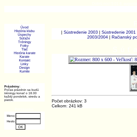
Dobrú noc! 5:01 6. augusta
Menu:
Úvod
História klubu
|
Sústredenie 2003
|
Sústredenie 2001
Úspechy
2003/2004
|
Račianský p
Súťaže
Tréningy
Fotky
Súť
Tlač
História karate
Karate
Kontakt
Linky
Design
Kumite
Flash News:
Prázdniny:
Počas prázdnin sa budú
tréningy konať o 18.00
každý pondelok, stredu a
piatok.
Počet obrázkov: 3
Celkom: 241 kB
Prihlásenie:
Meno:
Heslo: